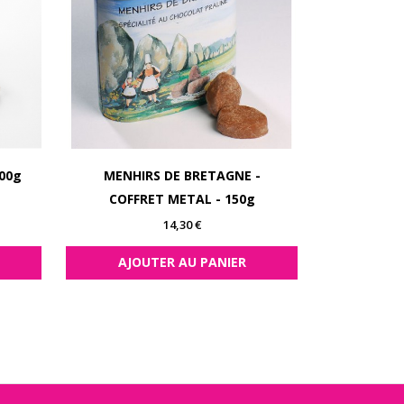
00g
MENHIRS DE BRETAGNE -
MENHIRS D
COFFRET METAL - 150g
Prix
14,30 €
AJOUTER AU PANIER
AJOU