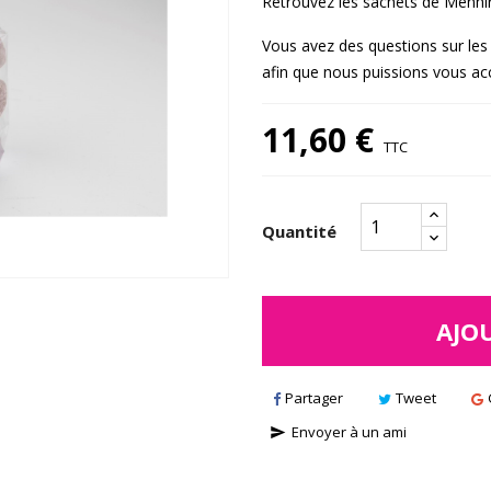
Retrouvez les sachets de Menhi
Vous avez des questions sur le
afin que nous puissions vous a
11,60 €
TTC
Quantité
AJO
Partager
Tweet
Envoyer à un ami
send